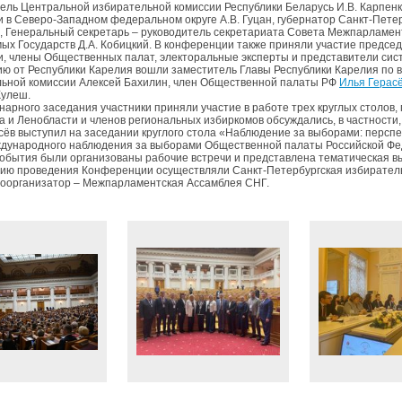
ель Центральной избирательной комиссии Республики Беларусь И.В. Карпен
 в Северо-Западном федеральном округе А.В. Гуцан, губернатор Санкт-Петерб
, Генеральный секретарь – руководитель секретариата Совета Межпарламент
ых Государств Д.А. Кобицкий. В конференции также приняли участие предсе
, члены Общественных палат, электоральные эксперты и представители сис
ию от Республики Карелия вошли заместитель Главы Республики Карелия по 
ьной комиссии Алексей Бахилин, член Общественной палаты РФ
Илья Герас
Кулеш.
нарного заседания участники приняли участие в работе трех круглых столов, 
а и Ленобласти и членов региональных избиркомов обсуждались, в частности
сёв выступил на заседании круглого стола «Наблюдение за выборами: перспек
дународного наблюдения за выборами Общественной палаты Российской Фед
события были организованы рабочие встречи и представлена тематическая в
ию проведения Конференции осуществляли Санкт-Петербургская избиратель
Соорганизатор – Межпарламентская Ассамблея СНГ.