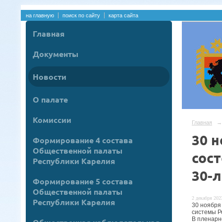
на главную
поиск по сайту
карта сайта
Главная
Документы
Новости
О палате
Комиссии
Главная
→
30 н
Формирование 4 состава
Общественной палаты
сос
Республики Карелия
30-
Формирование 5 состава
Общественной палаты
2 декабря 2023
Республики Карелия
30 ноября
системы Р
В пленарн