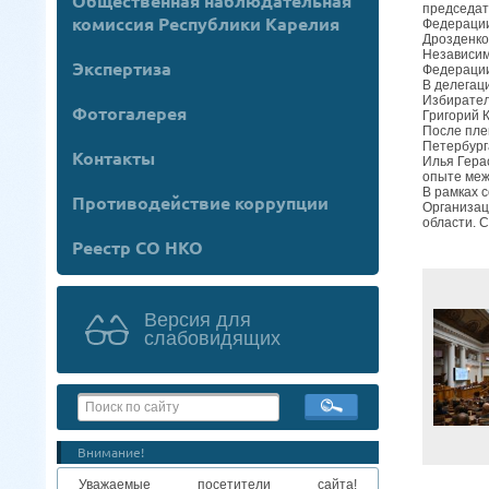
Общественная наблюдательная
председат
комиссия Республики Карелия
Федерации
Дрозденко
Независим
Экспертиза
Федерации
В делегац
Избирател
Фотогалерея
Григорий 
После пле
Петербург
Контакты
Илья Гера
опыте меж
В рамках 
Противодействие коррупции
Организац
области. 
Реестр СО НКО
Версия для
слабовидящих
Внимание!
Уважаемые посетители сайта!