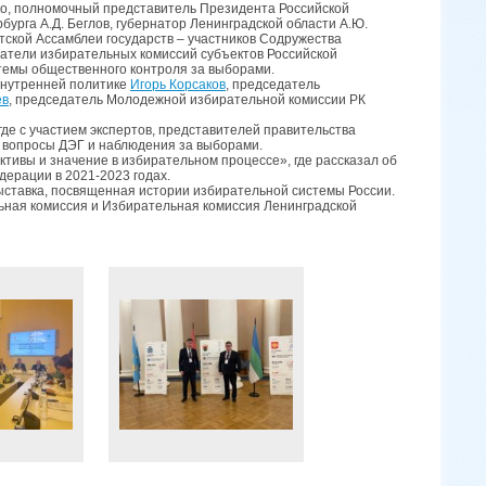
ко, полномочный представитель Президента Российской
урга А.Д. Беглов, губернатор Ленинградской области А.Ю.
ской Ассамблеи государств – участников Содружества
датели избирательных комиссий субъектов Российской
темы общественного контроля за выборами.
внутренней политике
Игорь Корсаков
, председатель
ёв
, председатель Молодежной избирательной комиссии РК
где с участием экспертов, представителей правительства
, вопросы ДЭГ и наблюдения за выборами.
тивы и значение в избирательном процессе», где рассказал об
ерации в 2021-2023 годах.
ыставка, посвященная истории избирательной системы России.
ная комиссия и Избирательная комиссия Ленинградской