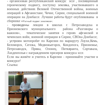
-
организован
республиканский конкурс
эссе , посвященный
героическо
му
подвигу,
поступк
у
земляка, участвовавшего в
военных действиях В
еликой Отечественной войны,
военных
операций в Афганистане, Чечне, Сирии,
специальной военной
операции на Донбассе. Лучшие работы будут опубликованы
в
сборнике
«
Ратный подвиг земляков»
;
- проведены
лекции в школах г. Петрозаводск
а
и
Прионежского
муниципального
района «Разговоры о
важном»
,
тематические занятия о героях афганской и
чеченских войн, военной операции в Сирии, СВО
на Донбассе;
- устроен
мотопробег по Карелии по маршруту Лоухи
,
Кемь
,
Беломорск
,
Сегежа, Медвежьегорск, Кондопога, Прионежье,
Петрозаводск, Пряжа, Олонец, Питкяранта, Сортавала,
Лахденпохья с награждением призеров конкурса
эссе
.
Если вы живёте и учитесь в Карелии - принимайте участие в
конкурсе!
Ссылка: