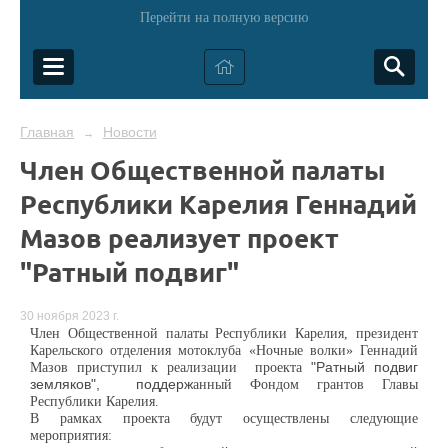
Перейти на полную версию
Главная
Новости
→
Член Общественной палаты
Республики Карелия Геннадий
Мазов реализует проект
"Ратный подвиг"
30 ноября 2023 г.
Член Общественной палаты Республики Карелия, президент
Карельского отделения мотоклуба «Ночные волки» Геннадий
Мазов приступил к реализации проекта
"Ратный подвиг
земляков", поддерж
анный
Фонд
ом грантов
Главы
Республики Карелия.
В рамках проекта
будут осуществлены следующие
мероприятия: