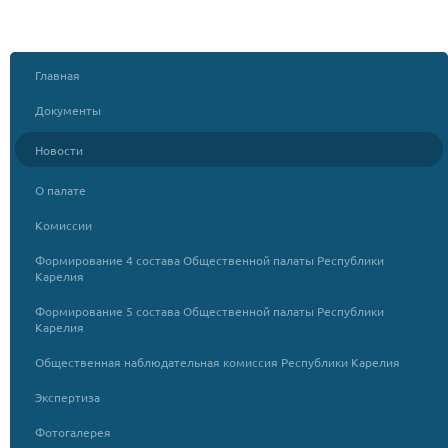
Главная
Документы
Новости
О палате
Комиссии
Формирование 4 состава Общественной палаты Республики
Карелия
Формирование 5 состава Общественной палаты Республики
Карелия
Общественная наблюдательная комиссия Республики Карелия
Экспертиза
Фотогалерея