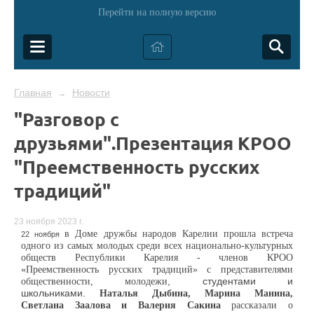
Перейти на полную версию
Главная
Новости
→
"Разговор с
друзьями".Презентация КРОО
"Преемственность русских
традиций"
23 ноября 2023 г.
в Доме дружбы народов Карелии прошла встреча
22 ноября
одного из самых молодых среди всех национально-культурных
обществ Республики Карелия - членов КРОО
«Преемственность русских традиций» с представителями
общественности,
молодеж
и
, студентами и
школьниками.
Наталья Дыбина, Марина Манина,
Светлана Заалова и Валерия Сакина
рассказали о