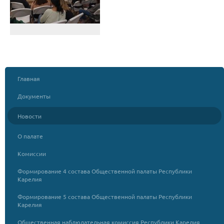
Главная
Документы
Новости
О палате
Комиссии
Формирование 4 состава Общественной палаты Республики
Карелия
Формирование 5 состава Общественной палаты Республики
Карелия
Общественная наблюдательная комиссия Республики Карелия