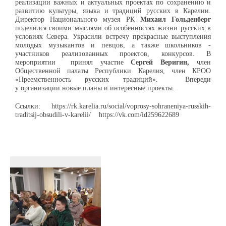
реализации важных и актуальных проектах по сохранению и
развитию культуры, языка и традиций русских в Карелии.
Директор Национального музея РК
Михаил Гольденберг
поделился своими мыслями об особенностях жизни русских в
условиях Севера. Украсили встречу прекрасные выступления
молодых музыкантов и певцов, а также школьников -
участников реализованных проектов, конкурсов.
В
мероприятии принял участие
Сергей Веригин,
член
Общественной палаты Республики Карелия, член КРОО
«Преемственность русских традиций».
Впереди
у
организации
новые планы и интересные проек
ты.
Ссылки: https://rk.karelia.ru/social/voprosy-sohraneniya-russkih-
traditsij-obsudili-v-karelii/ https://vk.com/id259622689