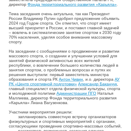
директор
Фонда территориального развития «Карьяла»
.
Тема заседания очень актуальна, так как Президент
России Владимир Путин одобрил предложение объявить
2024 год Годом спорта. Он отметил, что спорт имеет
высший приоритет в России, и поставил главной задачей
– вовлечь в систематические занятие спортом к 2030 году
70% населения, уделяя особое внимание массовому
спорту.
На заседании с сообщениями о продвижении и развитии
массового спорта, о создании и улучшении условий для
занятий физической активностью всех жителей
республики, о вовлечении большего количества людей в
занятия спортом, о проблемных вопросах и путях их
решения выступили: первый заместитель министра
образования и спорта РК
Антон Чивин
, и.о. директора
АУ
РК «Центр спортивной подготовки»
Александр Баканчук
,
главный специалист отдела физической культуры, спорта
и молодежной политики
Администрации ПГО
Наталья
Маллиева, директор Фонда территориального развития
«Карьяла» Лиана Вагузенкова.
Участники мероприятия решили:
запланировать совместную встречу организаторов
физкультурных и спортивных мероприятий с органами,
согласующими проведение спортивно-массовых событий,
рассмотреть возможность создания единого