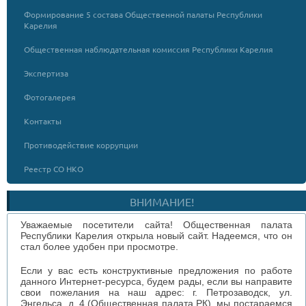
Формирование 5 состава Общественной палаты Республики
Карелия
Общественная наблюдательная комиссия Республики Карелия
Экспертиза
Фотогалерея
Контакты
Противодействие коррупции
Реестр СО НКО
ВНИМАНИЕ!
Уважаемые посетители сайта! Общественная палата
Республики Карелия открыла новый сайт. Надеемся, что он
стал более удобен при просмотре.
Если у вас есть конструктивные предложения по работе
данного Интернет-ресурса, будем рады, если вы направите
свои пожелания на наш адрес: г. Петрозаводск, ул.
Энгельса, д. 4 (Общественная палата РК), мы постараемся