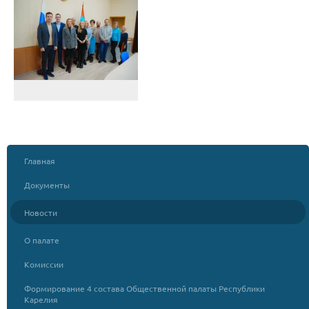
Главная
Документы
Новости
О палате
Комиссии
Формирование 4 состава Общественной палаты Республики
Карелия