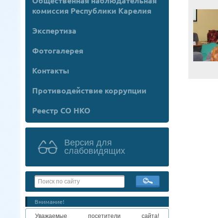
Общественная наблюдательная
комиссия Республики Карелия
Экспертиза
Фотогалерея
Контакты
Противодействие коррупции
Реестр СО НКО
Версия для
слабовидящих
Внимание!
Уважаемые посетители сайта!