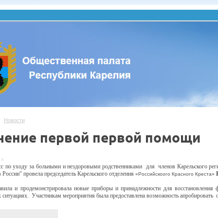
Новости
чение первой первой помощи
 г.
сс по уходу за
больными
и нездоровыми
родственниками
для
членов Карельского ре
 России" провела председатель Карельского
отделения
«Российскоого Красного Креста»
авила
и п
родемонстрировала
новые приборы и
принадлежности для восстановления 
х ситуациях. Участникам мероприятия была предоставлена возможность апробировать
о