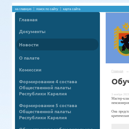
на главную
поиск по сайту
карта сайта
Главная
Документы
Новости
О палате
Комиссии
Главная
→
Обу
Формирование 4 состава
Общественной палаты
Республики Карелия
3 ноября 2023
Мастер
-
кла
пенсионеров
Формирование 5 состава
Общественной палаты
Она предст
критически
Республики Карелия