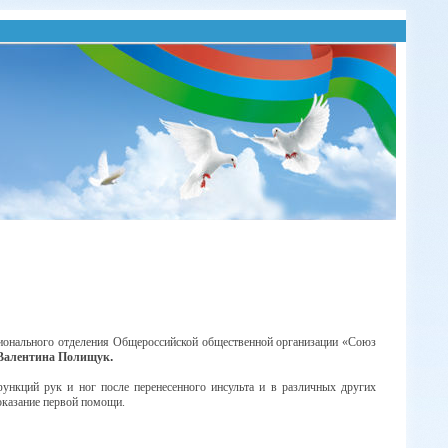
гионального отделения Общероссийской общественной организации «Союз
Валентина
Полищук
.
функций рук и ног
после
перенесенного
инсульта
и в различных других
казание
первой помощи.