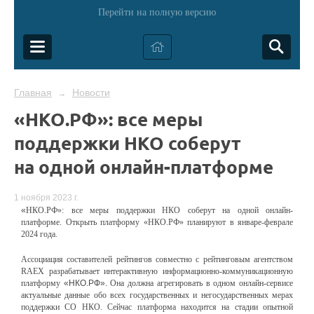
Перейти на полную версию
Главная
Новости
→
«НКО.РФ»: все меры
поддержки НКО соберут
на одной онлайн-платформе
1 ноября 2023 г.
«
НКО.РФ»: все меры поддержки НКО соберут на одной онлайн-
платформе. Открыть платформу «НКО.РФ» планируют в январе-феврале
2024 года.
Ассоциация составителей рейтингов совместно с рейтинговым агентством
RAEX разрабатывает интерактивную информационно-коммуникационную
платформу
«НКО.РФ».
Она должна агрегировать в одном онлайн-сервисе
актуальные данные обо всех государственных и негосударственных мерах
поддержки СО НКО.
Сейчас платформа находится на стадии опытной