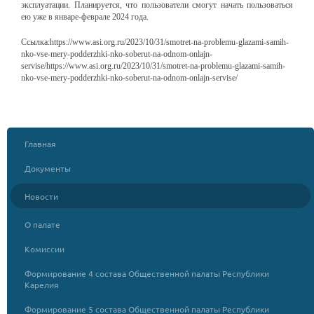
эксплуатации. Планируется, что пользователи смогут начать пользоваться
ею уже в январе-феврале 2024 года.
Ссылка:https://www.asi.org.ru/2023/10/31/smotret-na-problemu-glazami-samih-
nko-vse-mery-podderzhki-nko-soberut-na-odnom-onlajn-
servise/https://www.asi.org.ru/2023/10/31/smotret-na-problemu-glazami-samih-
nko-vse-mery-podderzhki-nko-soberut-na-odnom-onlajn-servise/
Главная
Документы
Новости
О палате
Комиссии
Формирование 4 состава Общественной палаты Республики
Карелия
Формирование 5 состава Общественной палаты Республики