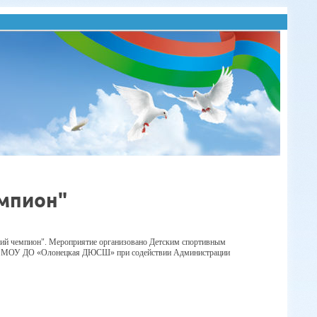
мпион"
кий чемпион".
Мероприятие организовано Детским спортивным
 и МОУ ДО «Олонецкая ДЮСШ» при содействии Администрации