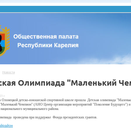
Новости
ская Олимпиада "Маленький Че
23 г.
в Олонецкой детско-юношеской спортивной школе прошла Детская олимпиада "Малень
"Маленький Чемпион" (АНО Центр организации мероприятий "Поколение Будущего")
 национального муниципального района.
импиада
пров
едена
при поддержке
Фонд
а
президентских грантов.
ийрайон