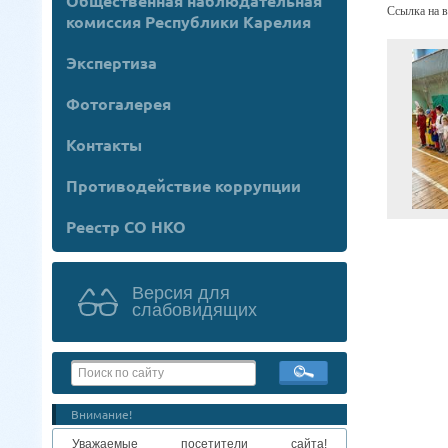
Общественная наблюдательная
Ссылка на 
комиссия Республики Карелия
Экспертиза
Фотогалерея
Контакты
Противодействие коррупции
Реестр СО НКО
Версия для
слабовидящих
Внимание!
Уважаемые посетители сайта!