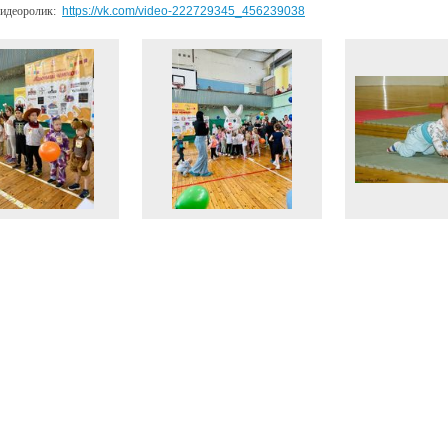
видеоролик:
https://vk.com/video-222729345_456239038