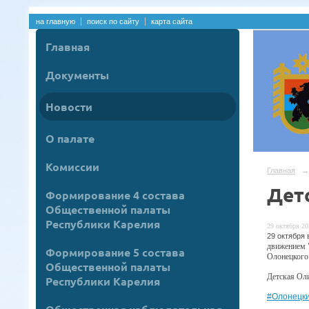
на главную
поиск по сайту
карта сайта
Главная
Документы
Новости
О палате
Комиссии
Главная
→
Дет
Формирование 4 состава
Общественной палаты
Республики Карелия
29 октября 20
29 октября
движением 
Формирование 5 состава
Олонецкого
Общественной палаты
Детская Ол
Республики Карелия
#Олонецк