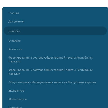
Главная
Документы
Новости
О палате
Комиссии
Формирование 4 состава Общественной палаты Республики
Карелия
Формирование 5 состава Общественной палаты Республики
Карелия
Общественная наблюдательная комиссия Республики Карелия
Экспертиза
Фотогалерея
Контакты