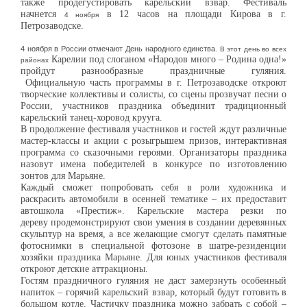
также
продегустировать карельский взвар. Фестиваль
начнется
в 12 часов на площади
Кирова в г.
4 ноября
Петрозаводске.
4 ноября в России отмечают День народного единства
. В этот день во всех
Карелии под слоганом «Народов много – Родина одна!»
районах
пройдут разнообразные
праздничные гуляния.
Официальн
ую
часть программы в
г.
Петрозаводске откроют
творческие коллективы и солисты, со сцены
прозвучат песни о
России, участников праздника объединит традиционный
карельский
танец-хоровод крууга.
В продолжение фестиваля
участников и
гостей ждут различные
мастер-классы и акции с
розыгрышем призов, интерактивная
программа со сказочными героями. Организаторы
праздника
назовут имена победителей в конкурсе по изготовлению
зонтов для Марьяне.
Каждый сможет попробовать себя в роли художника и
раскрасить автомобили в осенней
тематике – их предоставит
автошкола «Престиж». Карельские мастера резки по
дереву
продемонстрируют свои умения в создании деревянных
скульптур на время, а все
желающие смогут сделать памятные
фотоснимки в специальной фотозоне в шатре-резиденции
хозяйки праздника Марьяне. Для юных участников фестиваля
откроют
детские аттракционы.
Гостям праздничного гуляния не даст замерзнуть особенный
напиток – горячий
карельский взвар, который будут готовить в
большом котле.
Частичку праздника можно забрать с собой –