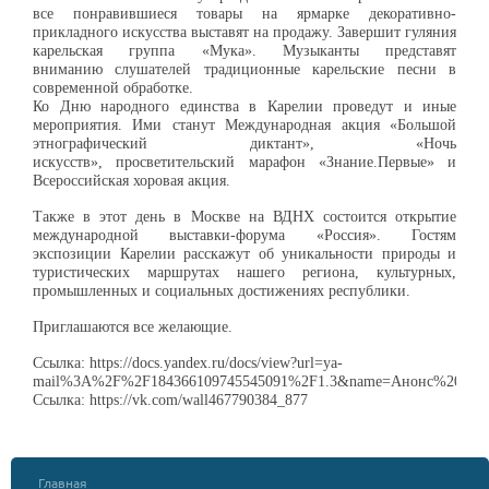
все понравившиеся товары на
ярмарке декоративно-
прикладного искусства выставят на продажу.
Завершит гуляния
карельская группа «Мука». Музыканты представят
вниманию
слушателей традиционные карельские песни в
современной обработке.
Ко Дню народного единства в Карелии проведут и иные
мероприятия. Ими станут
Международная акция «Большой
этнографический диктант», «Ночь
искусств»,
просветительский марафон «Знание.Первые» и
Всероссийская хоровая акция.
Также в этот день в Москве на ВДНХ состоится открытие
международной
выставки-форума «Россия». Гостям
экспозиции Карелии расскажут об
у
никальности
природы и
туристических маршрутах нашего региона, культурных,
промышленных и
социальных достижениях республики.
Приглашаются все желающие.
Ссылка: https://docs.yandex.ru/docs/view?url=ya-
mail%3A%2F%2F184366109745545091%2F1.3&name=Анонс%20праз
Ссылка: https://vk.com/wall467790384_877
Главная