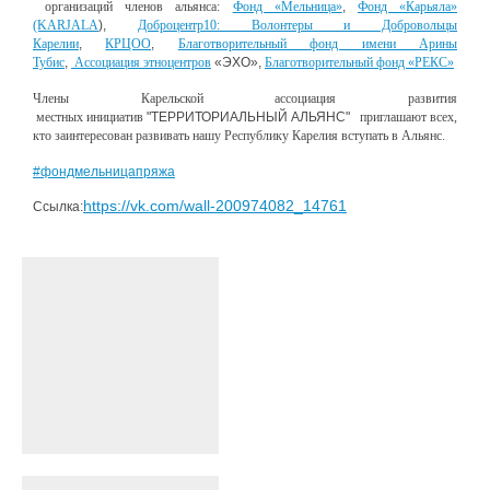
организаций
членов альянса:
Фонд «Мельница»
,
Фонд «Карьяла»
(KARJALA
),
Доброцентр10: Волонтеры и Добровольцы
Карелии
,
КРЦОО
,
Благотворительный фонд имени Арины
Тубис
,
Ассоциация этноцентров
«ЭХО»,
Благотворительный фонд «РЕКС»
Члены Карельской
ассоциация
развития
местных
инициатив
"ТЕРРИТОРИАЛЬНЫЙ АЛЬЯНС"
приглаша
ют
всех,
кто заинтересован развивать нашу Республику Карелия
вступать в Альянс.
#фондмельницапряжа
https://vk.com/wall-200974082_14761
Ссылка: