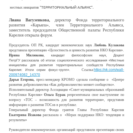
"ТЕРРИТОРИАЛЬНЫЙ АЛЬЯНС"
.
местных
инициатив
Лиана Вагузенкова,
директор Фонда территориального
развития «Карьяла», член Территориального Альянса,
заместитель председателя Общественной палаты Республики
Карелия открыла форум.
Председатель ОП РК, кандидат экономических наук
Любовь
Кулакова
представила презентацию «Целостность и ценность развития НКО Карелии».
Ирина Милюкова
,
кандидат философских наук, Доцент
ПетрГУ рассказала об итогах социологического исследования «Местные
инициативы для развития территориальных сообществ Республики
.
Ссылка:
https://vk.com/wall-
Карелия: Итоги серии фокус-групп»
200974082_14370
Дарья Егорова,
пресс-менеджер КРОМО сделала сообщение о «Центре
развития добровольчества «Как добровольчество меняет сообщество».
Исполнительный директор Ассоциации «Совет муниципальных образований
Республики Карелия»
Ольга Бурак
репрезентовала свое выступление по
вопросу «ТОС – возможность для развития территории», представив
информцию о развитии ТОСов в республике.
Генеральный директор Фонда грантов Главы Республики Карелия
Екатерина
Исакова
рассказала о «Мерах поддержки НКО: тенденции и
результаты»
Р
уководители некоммерческих организаций представили презентации своих