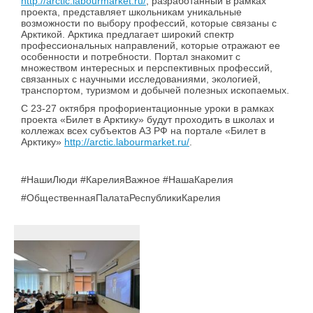
http://arctic.labourmarket.ru/
, разработанный в рамках
проекта, представляет школьникам уникальные
возможности по выбору профессий, которые связаны с
Арктикой. Арктика предлагает широкий спектр
профессиональных направлений, которые отражают ее
особенности и потребности. Портал знакомит с
множеством интересных и перспективных профессий,
связанных с научными исследованиями, экологией,
транспортом, туризмом и добычей полезных ископаемых.
С 23-27 октября профориентационные уроки в рамках
проекта «Билет в Арктику» будут проходить в школах и
коллежах всех субъектов АЗ РФ на портале «Билет в
Арктику»
http://arctic.labourmarket.ru/
.
#НашиЛюди #КарелияВажное #НашаКарелия
#ОбщественнаяПалатаРеспубликиКарелия