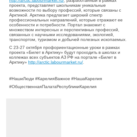
http://arctic.labourmarket.ru/
, разработанный в рамках
проекта, представляет школьникам уникальные
возможности по выбору профессий, которые связаны с
Арктикой. Арктика предлагает широкий спектр
профессиональных направлений, которые отражают ее
особенности и потребности. Портал знакомит с
множеством интересных и перспективных профессий,
связанных с научными исследованиями, экологией,
транспортом, туризмом и добычей полезных ископаемых.
С 23-27 октября профориентационные уроки в рамках
проекта «Билет в Арктику» будут проходить в школах и
коллежах всех субъектов АЗ РФ на портале «Билет в
Арктику»
http://arctic.labourmarket.ru/
.
#НашиЛюди #КарелияВажное #НашаКарелия
#ОбщественнаяПалатаРеспубликиКарелия