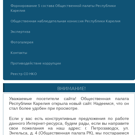
Формирование 5 состава Общественной палаты Республики
Карелия
Общественная наблюдательная комиссия Республики Карелия
Экспертиза
Фотогалерея
Контакты
Противодействие коррупции
Реестр СО НКО
ВНИМАНИЕ!
Уважаемые посетители сайта! Общественная палата
Республики Карелия открыла новый сайт. Надеемся, что он
стал более удобен при просмотре.
Если у вас есть конструктивные предложения по работе
данного Интернет-ресурса, будем рады, если вы направите
свои пожелания на наш адрес: г. Петрозаводск, ул.
Энгельса, д. 4 (Общественная палата РК), мы постараемся