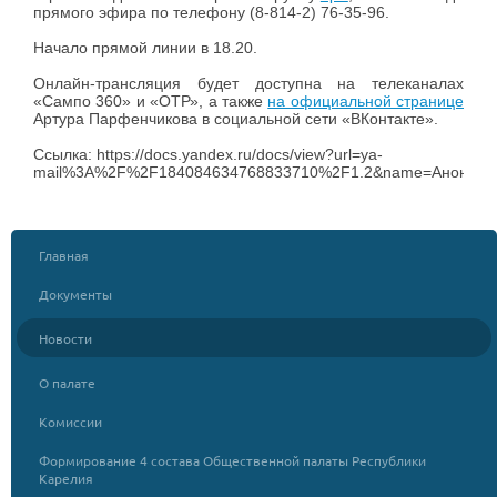
прямого эфира по телефону (8-814-2) 76-35-96.
Начало прямой линии в 18.20.
Онлайн-трансляция будет доступна на телеканалах
«Сампо 360» и «ОТР», а также
на официальной странице
Артура Парфенчикова в социальной сети «ВКонтакте».
Ссылка: https://docs.yandex.ru/docs/view?url=ya-
mail%3A%2F%2F184084634768833710%2F1.2&name=Анонс%2
Главная
Документы
Новости
О палате
Комиссии
Формирование 4 состава Общественной палаты Республики
Карелия