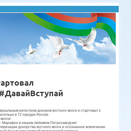
тартовал
 #ДавайВступай
еральным регистром доноров костного мозга и стартовал 1
ательно в 72 городах России.
 мозга!
г - Марафон в нашем любимом Петрозаводске!
ризации донорства костного мозга и осознанное вовлечение
ивной безальтернативной медицинской помощи