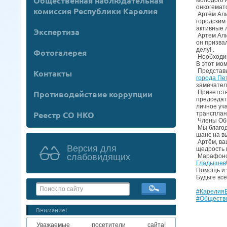
Общественная наблюдательная
онкогемат
комиссия Республики Карелия
Артём Али
городским
активные 
Экспертиза
Артем Али
он призвал
делу! .
Фотогалерея
Необходимо
В этот мо
Представи
Контакты
города Пе
замечател
Приветств
Противодействие коррупции
председат
личное уч
Реестр СО НКО
трансплан
Члены Общ
Мы благод
шанс на в
Артём, ва
Версия для
щедрость 
слабовидящих
Марафонск
Гладышев
Помощь и 
Будьте вс
#Карелия
#Обществ
Внимание!
Уважаемые посетители сайта!