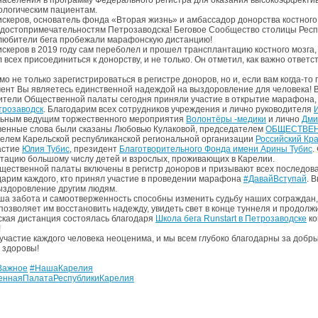
ологическим пациентам.
скеров, основатель фонда «Вторая жизнь» и амбассадор донорства костного 
 достопримечательностям Петрозаводска! Беговое Сообщество столицы Рес
любители бега пробежали марафонскую дистанцию!
скеров в 2019 году сам переболел и прошел трансплантацию костного мозга,
 всех присоединиться к донорству, и не только. Он отметил, как важно отве
 не только зарегистрироваться в регистре доноров, но и, если вам когда-то п
мент Вы являетесь единственной надеждой на выздоровление для человека! В
тели Общественной палаты сегодня приняли участие в открытие марафона,
трозаводск
. Благодарим всех сотрудников учреждения и лично руководителя
ьным ведущим торжественного мероприятия
Волонтёры -медики
и лично
Дми
енные слова были сказаны Любовью Кулаковой, председателем
ОБЩЕСТВЕН
елем Карельской республиканской региональной организации
Российский Кра
астие
Юлия Тубис
, президент
Благотворительного Фонда имени Арины Тубис
.
тацию большому числу детей и взрослых, проживающих в Карелии.
ественной палаты включены в регистр доноров и призывают всех последоват
арим каждого, кто принял участие в проведении марафона
#ДавайВступай
. 
ыздоровление другим людям.
ша забота и самоотверженность способны изменить судьбу наших сограждан,
позволяет им восстановить надежду, увидеть свет в конце туннеля и продол
ая дистанция состоялась благодаря
Школа бега Runstart в Петрозаводске
ко
!
участие каждого человека неоценима, и мы всем глубоко благодарны за добр
е здоровы!
Важное
#НашаКарелия
еннаяПалатаРеспубликиКарелия