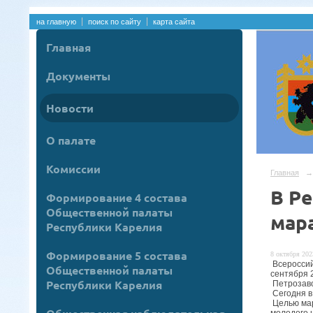
на главную
поиск по сайту
карта сайта
Главная
Документы
Новости
О палате
Комиссии
Главная
→
В Ре
Формирование 4 состава
Общественной палаты
мар
Республики Карелия
Формирование 5 состава
8 октября 2023
Всероссий
Общественной палаты
сентября 
Республики Карелия
Петрозаво
Сегодня в
Целью мар
молодого 