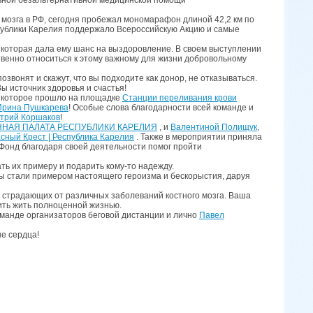
мозга в РФ, сегодня пробежал мономарафон длиной 42,2 км по
публики Карелия поддержало Всероссийскую Акцию и самые
 которая дала ему шанс на выздоровление. В своем выступлении
тственно относиться к этому важному для жизни добровольному
озвонят и скажут, что вы подходите как донор, не отказываться.
ы источник здоровья и счастья!
 которое прошло на площадке
Станции переливания крови
Ирина Пушкарева
! Особые слова благодарности всей команде и
трий Коршаков
!
НАЯ ПАЛАТА РЕСПУБЛИКИ КАРЕЛИЯ
, и
Валентиной Полищук
,
сный Крест | Республика Карелия
. Также в мероприятии приняла
 Фонд благодаря своей деятельности помог пройти
ь их примеру и подарить кому-то надежду.
Вы стали примером настоящего героизма и бескорыстия, даруя
 страдающих от различных заболеваний костного мозга. Ваша
жить жить полноценной жизнью.
манде организаторов беговой дистанции и лично
Павел
ые сердца!