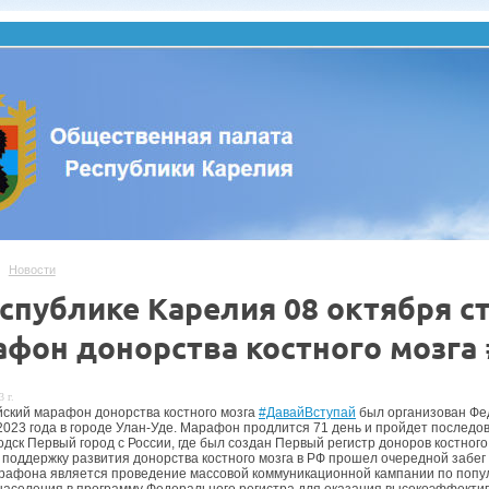
Новости
спублике Карелия 08 октября с
афон донорства костного мозга
 г.
ский марафон донорства костного мозга
#ДавайВступай
был организован Фед
2023 года в городе Улан-Уде. Марафон продлится 71 день и пройдет последов
дск Первый город с России, где был создан Первый регистр доноров костного
 поддержку развития донорства костного мозга в РФ прошел очередной забе
афона является проведение массовой коммуникационной кампании по популя
населения в программу Федерального регистра для оказания высокоэффект