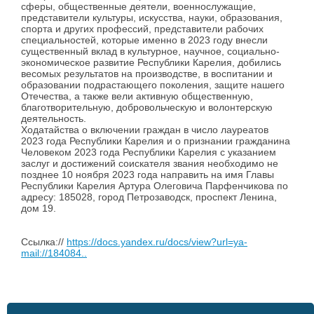
сферы, общественные деятели, военнослужащие,
представители культуры, искусства, науки, образования,
спорта и других профессий, представители рабочих
специальностей, которые именно в 2023 году внесли
существенный вклад в культурное, научное, социально-
экономическое развитие Республики Карелия, добились
весомых результатов на производстве, в воспитании и
образовании подрастающего поколения, защите нашего
Отечества, а также вели активную общественную,
благотворительную, добровольческую и волонтерскую
деятельность.
Ходатайства о включении граждан в число лауреатов
2023 года Республики Карелия и о признании гражданина
Человеком 2023 года Республики Карелия с указанием
заслуг и достижений соискателя звания необходимо не
позднее 10 ноября 2023 года направить на имя Главы
Республики Карелия Артура Олеговича Парфенчикова по
адресу: 185028, город Петрозаводск, проспект Ленина,
дом 19.
Ссылка://
https://docs.yandex.ru/docs/view?url=ya-
mail://184084..