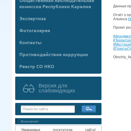
Общественная наблюдательная
комиссия Республики Карелия
Данные пр
Отчёт о п
Экспертиза
Альянса
h
Проект ре
Фотогалерея
#фондмел
#Террито
Контакты
#Местные
#ГрантыГ
Противодействие коррупции
Obschiy_fa
Реестр СО НКО
Версия для
слабовидящих
Внимание!
Уважаемые посетители сайта!