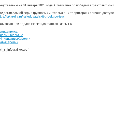
едставлены на 01 января 2023 года. Статистика по победам в грантовых кон
родолжительной серии групповых интервью в 17 территориях региона доступе
ttps://takarelia.ru/issledovatelskij-proekt-po-izuch.
ализован при поддержке Фонда грантов Главы РК.
ьницапряжа
риальныйальянс
ИнициативыКарелии
лавыКарелии
yl_s_infografikoy.pdf