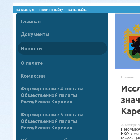
на главную
поиск по сайту
карта сайта
Главная
Документы
Новости
О палате
Комиссии
Главная
→
Исс
Формирование 4 состава
Общественной палаты
зна
Республики Карелия
Кар
Формирование 5 состава
Общественной палаты
26 сентября 20
Республики Карелия
Некоммерч
НКО в эко
каждой ци