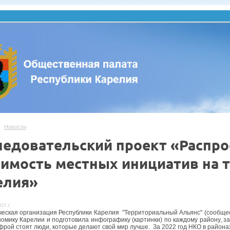
Новости
ледовательский проект «Распро
чимость местных инициатив на 
елия»
23 г.
еская организация Республики Карелия "Территориальный Альянс" (сообще
номику Карелии и подготовила инфографику (картинки) по каждому району, з
фрой стоят люди, которые делают свой мир лучше. За 2022 год НКО в района