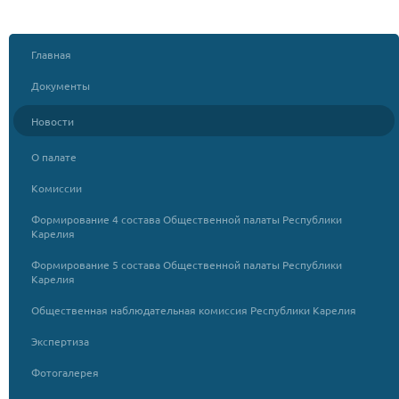
Главная
Документы
Новости
О палате
Комиссии
Формирование 4 состава Общественной палаты Республики
Карелия
Формирование 5 состава Общественной палаты Республики
Карелия
Общественная наблюдательная комиссия Республики Карелия
Экспертиза
Фотогалерея