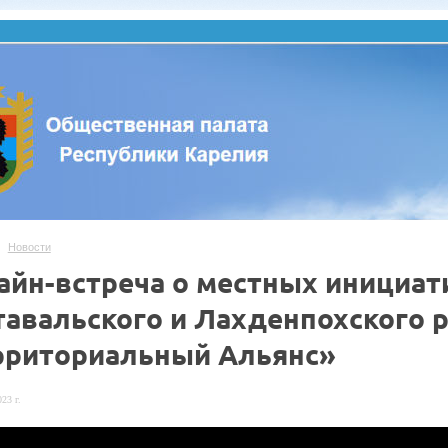
Новости
айн-встреча о местных инициат
тавальского и Лахденпохского р
рриториальный Альянс»
23 г.