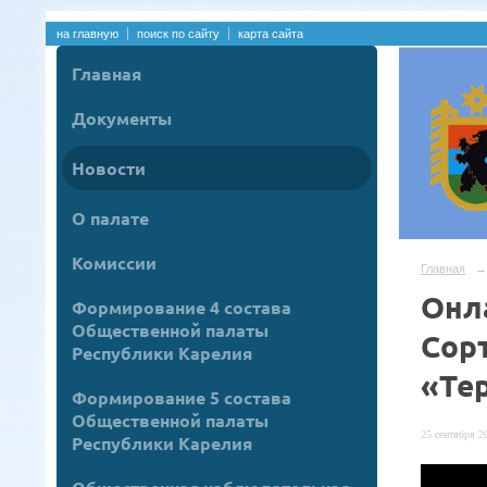
на главную
поиск по сайту
карта сайта
Главная
Документы
Новости
О палате
Комиссии
Главная
→
Онл
Формирование 4 состава
Общественной палаты
Сор
Республики Карелия
«Те
Формирование 5 состава
Общественной палаты
25 сентября 20
Республики Карелия