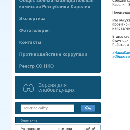
Общественная наблюдательная
Сегодня с
Карелия. 
комиссия Республики Карелия
Председа
Экспертиза
Мы обсужд
проектно
направлен
Фотогалерея
В диалоге
будут оди
Контакты
Работаем 
#НашаКар
Противодействие коррупции
#Обществ
Реестр СО НКО
Версия для
слабовидящих
Внимание!
Уважаемые посетители сайта!