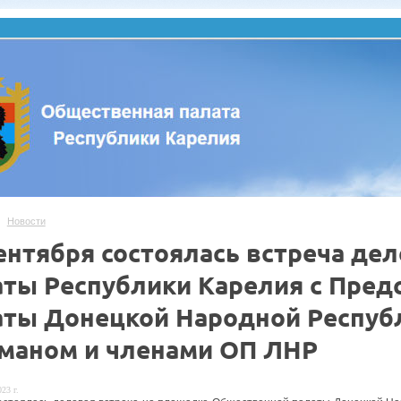
Новости
сентября состоялась встреча д
аты Республики Карелия с Пре
аты Донецкой Народной Респуб
маном и членами ОП ЛНР
23 г.