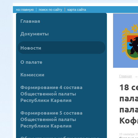
на главную
поиск по сайту
карта сайта
Главная
Документы
Новости
О палате
Комиссии
Главная
→
18 
Формирование 4 состава
Общественной палаты
пал
Республики Карелия
пал
Формирование 5 состава
Коф
Общественной палаты
Республики Карелия
19 сентября 20