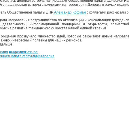
остоялась деловая встреча на площадке Общественной палаты Донецкой На
Это наша первая встреча с коллегами на территории Донецка в рамках подпис
тель Общественной палаты ДНР
Александр Кофман
с коллегами рассказали о
али направления сотрудничества по активизации и консолидации гражданск
й деятельности, информационной поддержки и открытости, совместно
ных на развитие гражданского общества нашей единой страны!
 общения прозвучало множество идей, которые открывают новые направле
наково интересны и полезны для наших регионов.
дальше!
елия
#КарелияВажное
еннаяПалатаРеспубликиКарелия