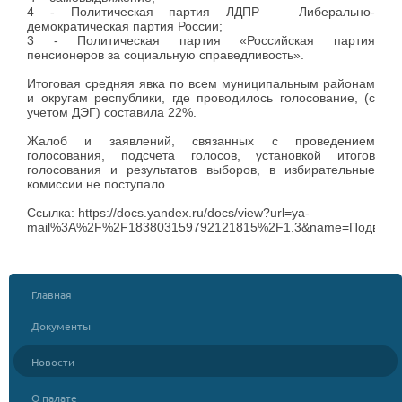
4 - Политическая партия ЛДПР – Либерально-
демократическая партия России;
3 - Политическая партия «Российская партия
пенсионеров за социальную справедливость».
Итоговая средняя явка
по всем муниципальным районам
и округам республики, где проводилось голосование, (с
учетом ДЭГ) составила
22%.
Жалоб и заявлений, связанных с проведением
голосования, подсчета голосов, установкой итогов
голосования и результатов выборов, в избирательные
комиссии не поступало.
Ссылка:
https://docs.yandex.ru/docs/view?url=ya-
mail%3A%2F%2F183803159792121815%2F1.3&name=Подведен
Главная
Документы
Новости
О палате