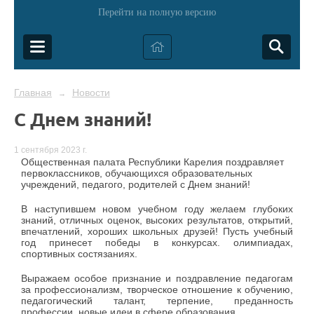
Перейти на полную версию
Главная
Новости
→
С Днем знаний!
1 сентября 2023 г.
Общественная палата Республики Карелия поздравляет
первоклассников, обучающихся образовательных
учреждений, педагого, родителей с Днем знаний!
В наступившем новом учебном году желаем глубоких
знаний, отличных оценок, высоких результатов, открытий,
впечатлений, хороших школьных друзей! Пусть учебный
год принесет победы в конкурсах. олимпиадах,
спортивных состязаниях.
Выражаем особое признание и поздравление педагогам
за профессионализм, творческое отношение к обучению,
педагогический талант, терпение, преданность
профессии, новые идеи в сфере образования.