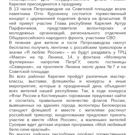
Карелия присоединится к празднику.
В 13 часов Петрозаводске на Советской площади возле
памятника Отто Куусинену состоится торжественный
концерт с церемонией поднятия флага на флагштоке. В
ней примут участие Глава республики Карелия Артур
Парфенчиков, представители волонтерских и
молодежных организаций, регионального отделения
Общероссийского народного фронта, участники СВО.
В течение дня жители и гости Петрозаводска смогут
бесплатно получить ленточки с российским триколором и
значки «Я люблю Россию» – их будут раздавать у ТРЦ
«Макси» на пр. Ленина, 14, у фонтана «Молекула
фуллерена» напротив ПетрГУ, около гостиницы
«Северная», на проспекте Ленина около дома №7 и на
Советской площади.
Во всех районах Карелии пройдут различные мастер-
классы, выставки, флешмобы и конкурсы и иные
мероприятия, которые в праздничный день объединят
всех жителей нашей республики. Так, в ходе конкурса
«Флаг России в Костомукше» горожанам предложат найти
и сосчитать правильное количество флагов России,
вывешенных на зданиях города, волонтеры Беломорска
станцуют флешмоб и вместе с жителями растянут
российский триколор, кондопожанам предложат принять
участие в квесте «Моя Россия», а маленьких жителей
Суоярви ждет детская игровая программа «Мой любимый
бело-сине-красный».
Во многих районах республики пройдет торжественная