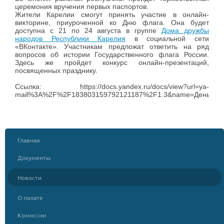
церемония вручения первых паспортов.
Жители Карелии смогут принять участие в онлайн-
викторине, приуроченной ко Дню флага. Она будет
доступна с 21 по 24 августа в группе
Дома дружбы
народов Республики Карелия
в социальной сети
«ВКонтакте». Участникам предложат ответить на ряд
вопросов об истории Государственного флага России.
Здесь же пройдет конкурс онлайн-презентаций,
посвященных празднику.
Ссылка: https://docs.yandex.ru/docs/view?url=ya-
mail%3A%2F%2F183803159792121187%2F1.3&name=День%20ф
Главная
Документы
Новости
О палате
Комиссии