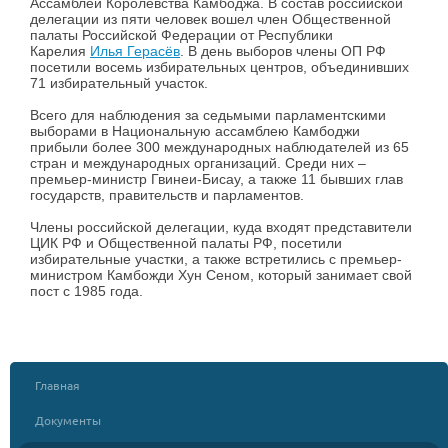
Ассамблеи Королевства Камбоджа. В состав российской
делегации из пяти человек вошел член Общественной
палаты Российской Федерации от Республики
Карелия
Илья Герасёв
. В день выборов члены ОП РФ
посетили восемь избирательных центров, объединивших
71 избирательный участок.
Всего для наблюдения за седьмыми парламентскими
выборами в Национальную ассамблею Камбоджи
прибыли более 300 международных наблюдателей из 65
стран и международных организаций. Среди них –
премьер-министр Гвинеи-Бисау, а также 11 бывших глав
государств, правительств и парламентов.
Члены российской делегации, куда входят представители
ЦИК РФ и Общественной палаты РФ, посетили
избирательные участки, а также встретились с премьер-
министром Камбожди Хун Сеном, который занимает свой
пост с 1985 года.
Главная
Документы