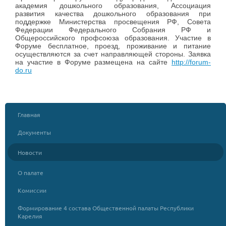
академия дошкольного образования, Ассоциация
развития качества дошкольного образования при
поддержке Министерства просвещения РФ, Совета
Федерации Федерального Собрания РФ и
Общероссийского профсоюза образования. Участие в
Форуме бесплатное, проезд, проживание и питание
осуществляются за счет направляющей стороны. Заявка
на участие в Форуме размещена на сайте
http://forum-
do.ru
Главная
Документы
Новости
О палате
Комиссии
Формирование 4 состава Общественной палаты Республики
Карелия