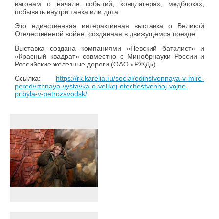
вагонам о начале событий, концлагерях, медблоках,
побывать внутри танка или дота.
Это единственная интерактивная выставка о Великой
Отечественной войне, созданная в движущемся поезде.
Выставка создана компаниями «Невский баталист» и
«Красный квадрат» совместно с Минобрнауки России и
Российские железные дороги (ОАО «РЖД»).
Ссылка:
https://rk.karelia.ru/social/edinstvennaya-v-mire-
peredvizhnaya-vystavka-o-velikoj-otechestvennoj-vojne-
pribyla-v-petrozavodsk/