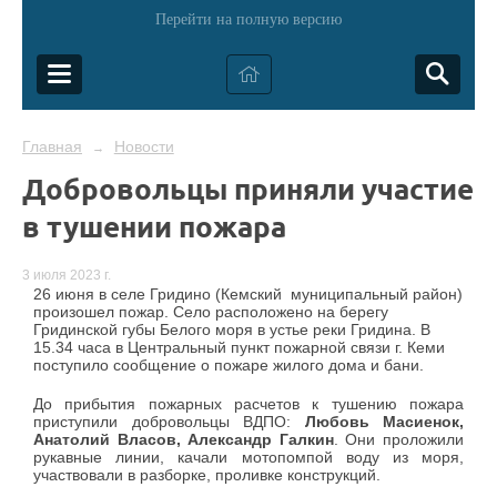
Перейти на полную версию
Главная
Новости
→
Добровольцы приняли участие
в тушении пожара
3 июля 2023 г.
26 июня в селе Гридино (Кемский муниципальный район)
произошел пожар. Село расположено на берегу
Гридинской губы Белого моря в устье реки Гридина. В
15.34 часа в Центральный пункт пожарной связи г. Кеми
поступило сообщение о пожаре жилого дома и бани.
До прибытия пожарных расчетов к тушению пожара
приступили добровольцы ВДПО:
Любовь Масиенок,
Анатолий Власов, Александр Галкин
. Они проложили
рукавные линии, качали мотопомпой воду из моря,
участвовали в разборке, проливке конструкций.