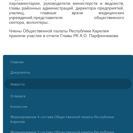
парламентарии, руководители министерств и ведомств,
главы районных администраций, директора предприятий,
училищ, главные врачи медицинских
учреждений,представители обществееного
сектора, волонтеры..
Члены Общественной палаты Республики Карелия
приняли участие в отчете Главы РК А.О. Парфенчикова.
Главная
Документы
Новости
О палате
Комиссии
Формирование 4 состава Общественной палаты Республики
Карелия
Формирование 5 состава Общественной палаты Республики