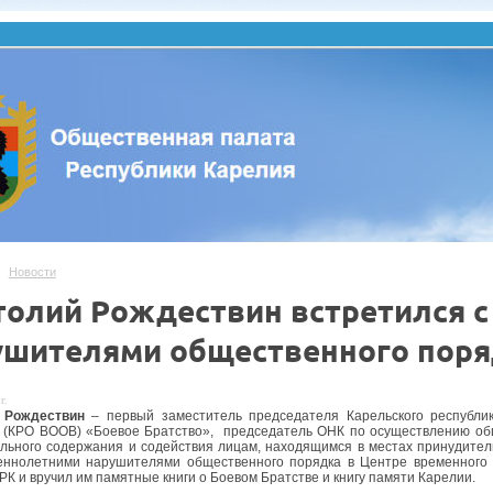
Новости
толий Рождествин встретился 
ушителями общественного поря
г.
 Рождествин
– первый заместитель председателя Карельского республи
 (КРО ВООВ) «Боевое Братство», председатель ОНК по осуществлению общ
льного содержания и содействия лицам, находящимся в местах принудител
еннолетними нарушителями общественного порядка в Центре временного
РК и вручил им памятные книги о Боевом Братстве и книгу памяти Карелии.