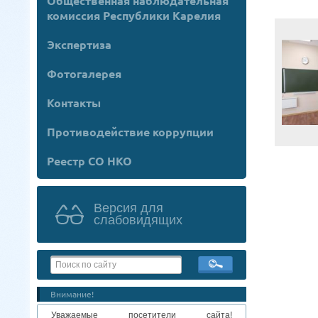
Общественная наблюдательная
комиссия Республики Карелия
Экспертиза
Фотогалерея
Контакты
Противодействие коррупции
Реестр СО НКО
Версия для
слабовидящих
Внимание!
Уважаемые посетители сайта!