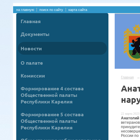
на главную
поиск по сайту
карта сайта
Главная
Документы
Новости
О палате
Комиссии
Главная
→
Ана
Формирование 4 состава
Общественной палаты
нар
Республики Карелия
Формирование 5 состава
22 марта 2023 
Анатолий
Общественной палаты
ветеранов
Республики Карелия
принудите
несоверш
России по 