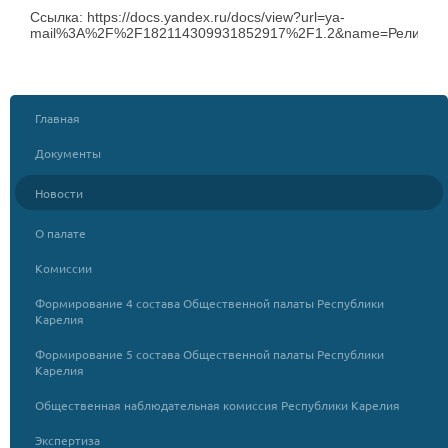
Ссылка: https://docs.yandex.ru/docs/view?url=ya-
mail%3A%2F%2F182114309931852917%2F1.2&name=Релиз_ит
Главная
Документы
Новости
О палате
Комиссии
Формирование 4 состава Общественной палаты Республики
Карелия
Формирование 5 состава Общественной палаты Республики
Карелия
Общественная наблюдательная комиссия Республики Карелия
Экспертиза