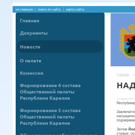
на главную
поиск по сайту
карта сайта
Главная
Документы
Новости
О палате
Комиссии
Главная
→
НАД
Формирование 4 состава
Общественной палаты
Республики Карелия
13 марта 2023 
Республик
Формирование 5 состава
Заключите
Общественной палаты
насыщенн
подчеркив
Республики Карелия
Затем
Йох
стране, п