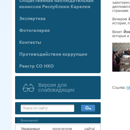
Общественная наблюдательная
заинтерес
комиссия Республики Карелия
дипломати
странами.
Экспертиза
Вечером
истории, 
Фотогалерея
Визит
Йох
которые и
Контакты
Противодействие коррупции
Реестр СО НКО
Версия для
Ссылка:
ht
слабовидящих
Внимание!
Уважаемые посетители сайта!