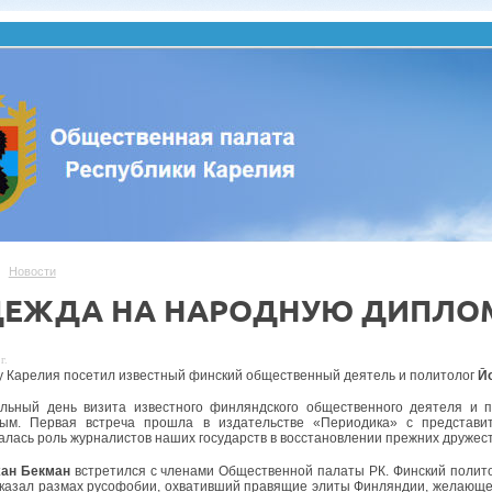
Новости
ЕЖДА НА НАРОДНУЮ ДИПЛО
г.
у Карелия посетил известный финский общественный деятель и политолог
Й
льный день визита известного финляндского общественного деятеля и 
ым. Первая встреча прошла в издательстве «Периодика» с представи
алась роль журналистов наших государств в восстановлении прежних друже
ан Бекман
встретился с членами Общественной палаты РК. Финский полито
оказал размах русофобии, охвативший правящие элиты Финляндии, желающе