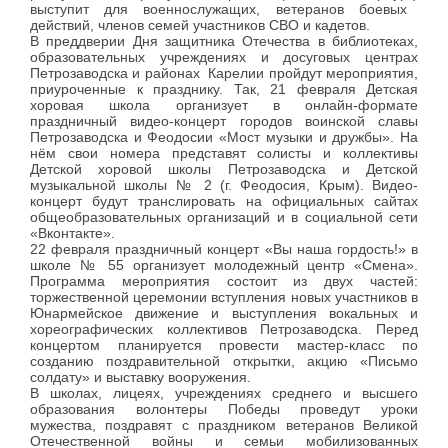
выступит для военнослужащих, ветеранов боевых
действий, членов семей участников СВО и кадетов
.
В преддверии Дня защитника Отечества в библиотеках,
образовательных учреждениях и досуговых центрах
Петрозаводска и районах Карелии пройдут мероприятия,
приуроченные к празднику. Так, 21 февраля Детская
хоровая школа организует в онлайн-формате
праздничный видео-концерт городов воинской славы
Петрозаводска и Феодосии «Мост музыки и дружбы». На
нём свои номера представят солисты и коллективы
Детской хоровой школы Петрозаводска и Детской
музыкальной школы № 2 (г. Феодосия, Крым). Видео-
концерт будут транслировать на официальных сайтах
общеобразовательных организаций и в социальной сети
«Вконтакте».
22 февраля праздничный концерт «Вы наша гордость!» в
школе № 55 организует молодежный центр «Смена».
Программа мероприятия состоит из двух частей:
торжественной церемонии вступления новых участников в
Юнармейское движение и выступления вокальных и
хореографических коллективов Петрозаводска. Перед
концертом планируется провести мастер-класс по
созданию поздравительной открытки, акцию «Письмо
солдату» и выставку вооружения.
В школах, лицеях, учреждениях среднего и высшего
образования волонтеры Победы проведут уроки
мужества, поздравят с праздником ветеранов Великой
Отечественной войны и семьи мобилизованных