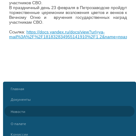
участников СВО.
В праздничный день 23 февраля в Петрозаводске пройдут
торжественные церемонии возложения цветов и венков к
Вечному Огню и вручения государственных наград
участникам СВО.
Ссылка:
https://docs.yandex.ru/docs/view?url=ya-
mail%3A%2F%2F181832834955141910%2F1.2&name=праздник
Главная
Документы
Новости
О палате
Комиссии