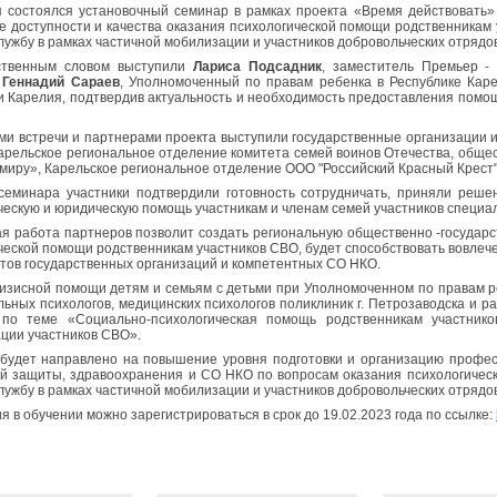
 состоялся установочный семинар в рамках проекта «Время действовать»
 доступности и качества оказания психологической помощи родственникам у
лужбу в рамках частичной мобилизации и участников добровольческих отрядов
ственным словом выступили
Лариса Подсадник
, заместитель Премьер -
,
Геннадий Сараев
, Уполномоченный по правам ребенка в Республике Кар
и Карелия, подтвердив актуальность и необходимость предоставления помо
ми встречи и партнерами проекта выступили государственные организации 
арельское региональное отделение комитета семей воинов Отечества, обще
 миру», Карельское региональное отделение ООО "Российский Красный Крест"
семинара участники подтвердили готовность сотрудничать, приняли реше
ческую и юридическую помощь участникам и членам семей участников специ
я работа партнеров позволит создать региональную общественно -государс
ческой помощи родственникам участников СВО, будет способствовать вовлеч
тов государственных организаций и компетентных СО НКО.
изисной помощи детям и семьям с детьми при Уполномоченном по правам р
льных психологов, медицинских психологов поликлиник г. Петрозаводска и 
 по теме «Социально-психологическая помощь родственникам участнико
ции участников СВО».
будет направлено на повышение уровня подготовки и организацию профес
й защиты, здравоохранения и СО НКО по вопросам оказания психологическ
лужбу в рамках частичной мобилизации и участников добровольческих отрядов
я в обучении можно зарегистрироваться в срок до 19.02.2023 года по ссылке: