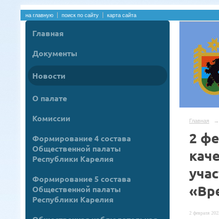
на главную
поиск по сайту
карта сайта
Главная
Документы
Новости
О палате
Комиссии
Главная
→
2 ф
Формирование 4 состава
Общественной палаты
кач
Республики Карелия
уча
Формирование 5 состава
«Вр
Общественной палаты
Республики Карелия
2 февраля 2023