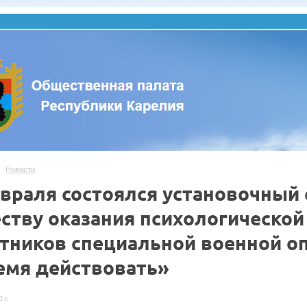
Новости
евраля состоялся установочный 
еству оказания психологическо
стников специальной военной о
емя действовать»
 г.