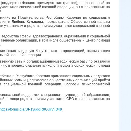
 (поддержан Фондом президентских грантов), направленный на
частников специальной военной операции, в т.ч. призванных на
.
 министра Правительства Республики Карелия по социальным
елия и
Любовь Кулакова
, председатель Общественной палаты
щи участникам и родственникам участников специальной военной
и ведомства сферы здравоохранения, образования и социальной
ственные организации, в том числе общественный центр помощи
.
ние создать единую базу контактов организаций, оказывающих
альной военной операции.
твенную сеть и организационно-методическую базу по оказанию
ению в процесс оказания психологической и юридической помощи
ебенка в Республике Карелия приглашает социальных педагогов
районных больниц, психологов общественных организаций пройти
в специальной военной операции. Вопросы психологической
сиональной поддержки специалистов учреждений образования,
ой помощи родственникам участников СВО в т.ч. призванных на
.
https://forms.gle/UP1yudgR8GUrVT349