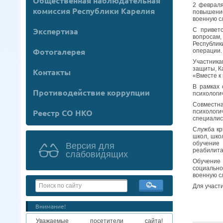
Общественная наблюдательная
2 февраля
комиссия Республики Карелия
повышение
военную с
Экспертиза
С привет
вопросам
Республик
Фотогалерея
операции.
Участника
защиты, К
Контакты
«Вместе к
В рамках 
Противодействие коррупции
психологи
Совместна
Реестр СО НКО
психологи
специалис
Служба кр
школ, шко
обучение
Версия для
реабилита
слабовидящих
Обучение 
социально
военную с
Для участи
Внимание!
Уважаемые посетители сайта!