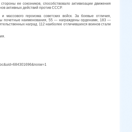
стороны ее союзников, способствовало активизации движения
нов активных действий против СССР.
 и массового героизма советских войск. За боевые отличия,
ны почетные наименования, 55 — награждены орденами, 183 —
ительственных наград. 112 наиболее отличившихся воинов стали
ия.
oc&uid=684301696&nosw=1