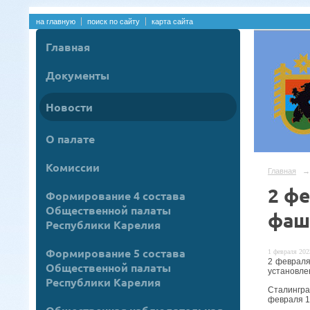
на главную
поиск по сайту
карта сайта
Главная
Документы
Новости
О палате
Комиссии
Главная
→
2 ф
Формирование 4 состава
Общественной палаты
фаш
Республики Карелия
Формирование 5 состава
1 февраля 2023
2 февраля
Общественной палаты
установле
Республики Карелия
Сталингра
февраля 1