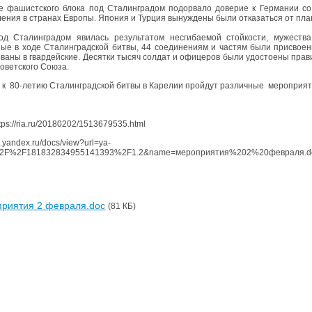
 фашистского блока под Сталинградом подорвало доверие к Германии со 
ения в странах Европы. Япония и Турция вынуждены были отказаться от пла
д Сталинградом явилась результатом несгибаемой стойкости, мужества
ые в ходе Сталинградской битвы, 44 соединениям и частям были присвое
ваны в гвардейские. Десятки тысяч солдат и офицеров были удостоены прав
оветского Союза.
 к
80-летию Сталинградской битвы в Карелии пройдут различные мероприят
tps://ria.ru/20180202/1513679535.html
s.yandex.ru/docs/view?url=ya-
2F%2F181832834955141393%2F1.2&name=мероприятия%202%20февраля.d
риятия 2 февраля.doc
(81 КБ)