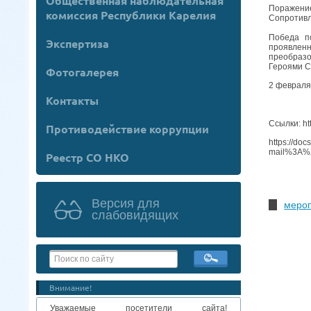
Общественная наблюдательная
Поражение
комиссия Республики Карелия
Сопротивл
Победа по
Экспертиза
проявленн
преобразо
Героями С
Фотогалерея
2 февраля
Контакты
Ссылки: ht
Противодействие коррупции
https://doc
mail%3A%
Реестр СО НКО
Версия для
мероп
слабовидящих
Внимание!
Уважаемые посетители сайта!