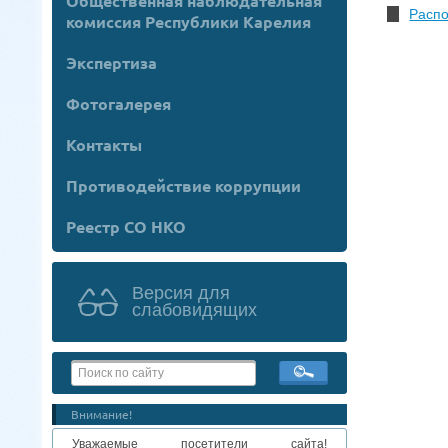
Общественная наблюдательная
Распо
комиссия Республики Карелия
Экспертиза
Фотогалерея
Контакты
Противодействие коррупции
Реестр СО НКО
Версия для
слабовидящих
Внимание!
Уважаемые посетители сайта!