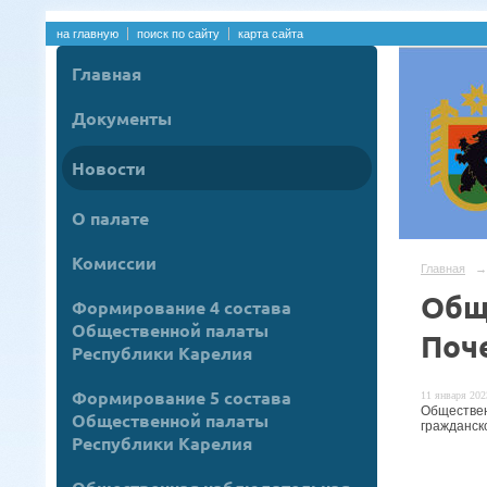
на главную
поиск по сайту
карта сайта
Главная
Документы
Новости
О палате
Комиссии
Главная
→
Общ
Формирование 4 состава
Общественной палаты
Поч
Республики Карелия
Формирование 5 состава
11 января 2023
Обществен
Общественной палаты
гражданск
Республики Карелия