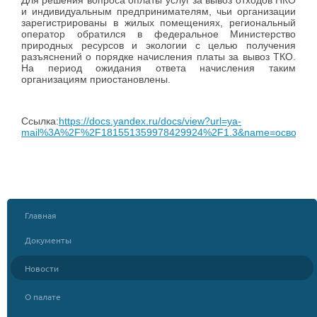
Для решения вопроса оплаты услуг за вывоз отходов НКО
и индивидуальным предпринимателям, чьи организации
зарегистрированы в жилых помещениях, региональный
оператор обратился в федеральное Министерство
природных ресурсов и экологии с целью получения
разъяснений о порядке начисления платы за вывоз ТКО.
На период ожидания ответа начисления таким
организациям приостановлены.
Ссылка:
https://docs.yandex.ru/docs/view?url=ya-
mail%3A%2F%2F181551359978429924%2F1.3&name=освобож
Главная
Документы
Новости
О палате