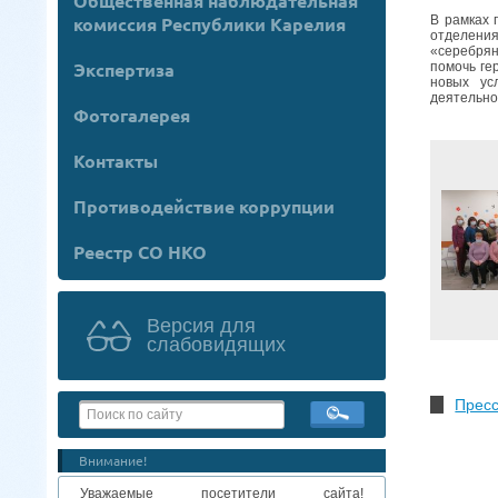
Общественная наблюдательная
комиссия Республики Карелия
В рамках 
отделения
«серебрян
Экспертиза
помочь ге
новых ус
деятельно
Фотогалерея
Контакты
Противодействие коррупции
Реестр СО НКО
Версия для
слабовидящих
Прес
Внимание!
Уважаемые посетители сайта!