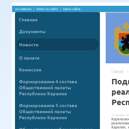
на главную
поиск по сайту
карта сайта
Главная
Документы
Новости
О палате
Комиссии
Главная
→
Под
Формирование 4 состава
Общественной палаты
реа
Республики Карелия
Рес
Формирование 5 состава
Общественной палаты
22 декабря 202
Республики Карелия
Карельск
реализов
Карелия, 