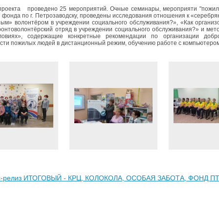
проекта проведено 25 мероприятий. Очные семинары, мероприяти "пожилы
 фонда по г. Петрозаводску, проведены исследования отношения к «серебрян
ым» волонтёром в учреждении социального обслуживания?», «Как организо
ронтоволонтёрский отряд в учреждении социального обслуживания?» и мет
ловиях», содержащие конкретные рекомендации по организации добров
сти пожилых людей в дистанционный режим, обучению работе с компьютером
с-релиз ИТОГОВЫЙ - КРЦ, КОЛОКОЛА, ОСОБАЯ ЗАБОТА, ФОНД ПТ