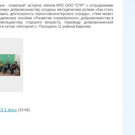
е - пожилым", встреча членов КРО ООО "СПР" с сотрудниками
ому» добровольчеству, созданы методические ролики «Как стать
вать деятельность геронтоволонтёрского отряда», «Чем может
одическое пособие «Развитие «серебряного» добровольчества в
ольцев-лиц старшего возраста, переводу добровольческой
 и сетью «Интернет». Посещено 11 райнов Карелии
З-1.docx
(33 КБ)