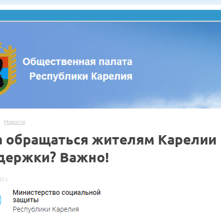
Новости
а обращаться жителям Карелии 
держки? Важно!
2 г.