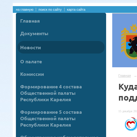
на главную
поиск по сайту
карта сайта
Главная
Документы
Новости
О палате
Комиссии
Главная
→
Куд
Формирование 4 состава
Общественной палаты
под
Республики Карелия
Формирование 5 состава
15 декабря 202
Общественной палаты
Республики Карелия