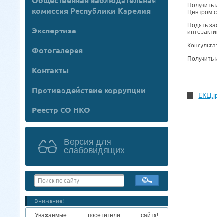
Общественная наблюдательная
Получить 
комиссия Республики Карелия
Центром с
Подать за
Экспертиза
интеракти
Консульта
Фотогалерея
Получить 
Контакты
Противодействие коррупции
ЕКЦ.j
Реестр СО НКО
Версия для
слабовидящих
Внимание!
Уважаемые посетители сайта!