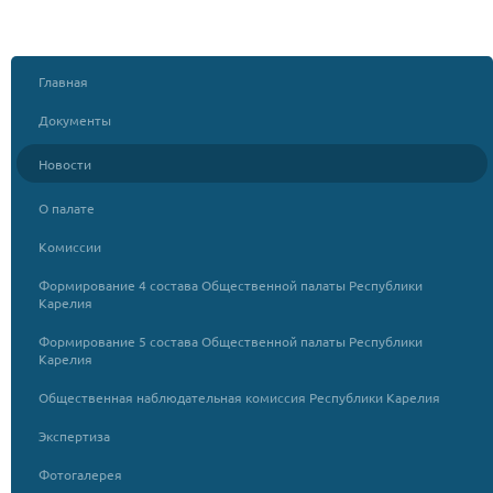
Главная
Документы
Новости
О палате
Комиссии
Формирование 4 состава Общественной палаты Республики
Карелия
Формирование 5 состава Общественной палаты Республики
Карелия
Общественная наблюдательная комиссия Республики Карелия
Экспертиза
Фотогалерея