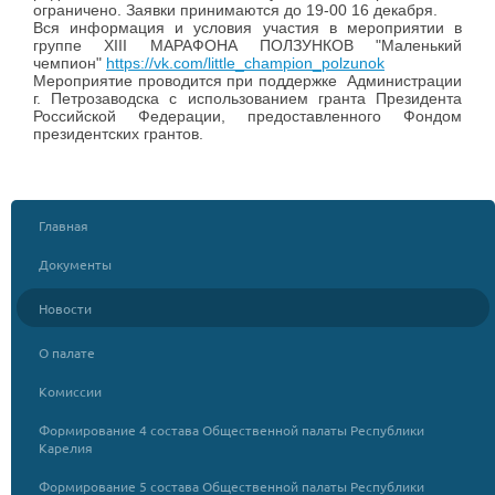
ограничено. Заявки принимаются до 19-00 16 декабря.
Вся информация и условия участия в мероприятии в
группе XIII МАРАФОНА ПОЛЗУНКОВ "Маленький
чемпион"
https://vk.com/little_champion_polzunok
Мероприятие проводится при поддержке Администрации
г. Петрозаводска с использованием гранта Президента
Российской Федерации, предоставленного Фондом
президентских грантов.
Главная
Документы
Новости
О палате
Комиссии
Формирование 4 состава Общественной палаты Республики
Карелия
Формирование 5 состава Общественной палаты Республики