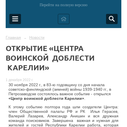
Перейти на полную версию
Главная
Новости
→
ОТКРЫТИЕ «ЦЕНТРА
ВОИНСКОЙ ДОБЛЕСТИ
КАРЕЛИИ»
1 декабря 2022 г.
30 ноября 2022 г., в 83-ю годовщину со дня начала
советско-финляндской (зимней) войны 1939-1940 гг., в
Петрозаводске состоялось важное событие - открылся
«Центр воинской доблести Карелии»
.
К этому событию полтора года шли создатели Центра:
член Общественной палаты РФ и РК Илья Герасев,
Валерий Лазарев, Александр Анишин и вся дружная
команда поисковиков. Завершена важная и нужная для
жителей и гостей Республики Карелии работа, которая