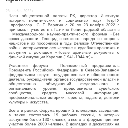
28 ноября 2022 г.
Член общественной палаты РК, директор Института
истории, политических и социальных наук ПетрГУ
профессор С. Г. Веригин с 20 по 23 ноября 2022 г.
принимал участие в г. Гатчине Ленинградской области в
Международном научно-практического форума «Без
срока давности. Геноцид советского народа со стороны
нацистов и их пособников в годы Великой Отечественной
войны: историческое осмысление и судебная практика» и
выступил с докладом «Новые архивные документы о
финской оккупации Карелии (1941-1944 гг.)».
Участники форума – Полномочный представитель
Президента Российской Федерации в Северо-Западном
федеральном округе, государственные и общественные
деятели, руководители органов государственной власти и
общественных объединений федерального и
регионального уровня, представители судейского
сообщества, средств массовой информации,
профессиональные историки, юристы, педагоги, деятели
культуры и искусства.
Всего в рамках форума прошли 2 пленарных заседания,
а также состоялись 19 рабочих сессий, в которых
выступили более 130 человек, а всего в форуме приняли
участие более 2000 человек. В докладах и дискуссиях на