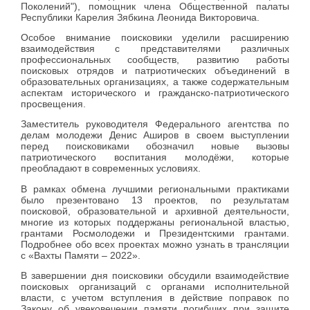
Поколений"), помощник члена Общественной палаты
Республики Карелия Зябкина Леонида Викторовича.
Особое внимание поисковики уделили расширению
взаимодействия с представителями различных
профессиональных сообществ, развитию работы
поисковых отрядов и патриотических объединений в
образовательных организациях, а также содержательным
аспектам исторического и гражданско-патриотического
просвещения.
Заместитель руководителя Федерального агентства по
делам молодежи Денис Аширов в своем выступлении
перед поисковиками обозначил новые вызовы
патриотического воспитания молодёжи, которые
преобладают в современных условиях.
В рамках обмена лучшими региональными практиками
было презентовано 13 проектов, по результатам
поисковой, образовательной и архивной деятельности,
многие из которых поддержаны региональной властью,
грантами Росмолодежи и Президентскими грантами.
Подробнее обо всех проектах можно узнать в трансляции
с «Вахты Памяти – 2022».
В завершении дня поисковики обсудили взаимодействие
поисковых организаций с органами исполнительной
власти, с учетом вступления в действие поправок по
Закону об увековечении памяти погибших при защите