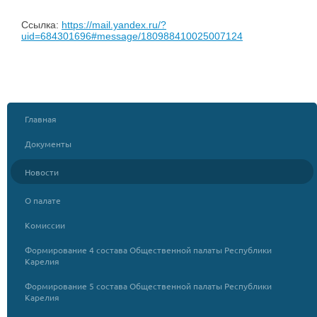
Ссылка:
https://mail.yandex.ru/?
uid=684301696#message/180988410025007124
Главная
Документы
Новости
О палате
Комиссии
Формирование 4 состава Общественной палаты Республики
Карелия
Формирование 5 состава Общественной палаты Республики
Карелия