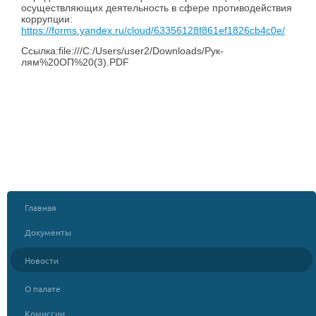
осуществляющих деятельность в сфере противодействия
коррупции:
https://forms.yandex.ru/cloud/63356128f861ef1826cb4c0e/
Ссылка:file:///C:/Users/user2/Downloads/Рук-
лям%20ОП%20(3).PDF
Главная
Документы
Новости
О палате
Комиссии