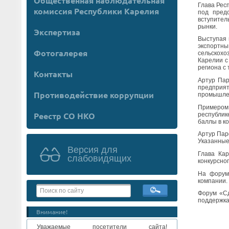
Общественная наблюдательная
Глава Рес
комиссия Республики Карелия
под пред
вступител
рынки.
Экспертиза
Выступая 
экспортн
Фотогалерея
сельскохо
Карелии с
региона с
Контакты
Артур Пар
предприят
Противодействие коррупции
промышлен
Примером 
Реестр СО НКО
республик
баллы в к
Артур Пар
Указанные
Версия для
Глава Кар
слабовидящих
конкурсно
На форуме
компании.
Форум «Сд
поддержка
Внимание!
Уважаемые посетители сайта!