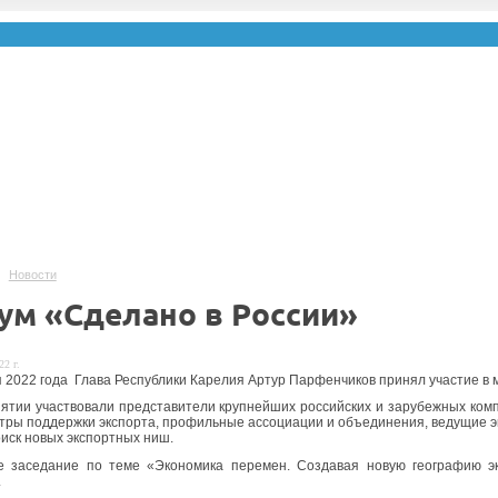
Новости
ум «Сделано в России»
22 г.
я 2022 года Глава Республики Карелия Артур Парфенчиков принял участие в
ятии участвовали представители крупнейших российских и зарубежных комп
нтры поддержки экспорта, профильные ассоциации и объединения, ведущие 
оиск новых экспортных ниш.
е заседание по теме «Экономика перемен. Создавая новую географию э
.