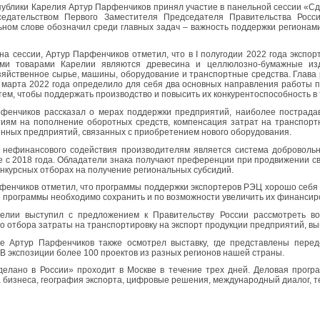
публики Карелия Артур Парфенчиков принял участие в панельной сессии «Сд
седательством Первого Заместителя Председателя Правительства Росс
ьном слове обозначил среди главных задач – важность поддержки регионам
на сессии, Артур Парфенчиков отметил, что в I полугодии 2022 года экспо
ыми товарами Карелии являются древесина и целлюлозно-бумажные изд
зяйственное сырье, машины, оборудование и транспортные средства. Глава 
 марта 2022 года определило для себя два основных направления работы
 тем, чтобы поддержать производство и повысить их конкурентоспособность в 
фенчиков рассказал о мерах поддержки предприятий, наиболее пострадав
иям на пополнение оборотных средств, компенсация затрат на транспортн
ных предприятий, связанных с приобретением нового оборудования.
нефинансового содействия производителям является система добровольн
е с 2018 года. Обладатели знака получают преференции при продвижении с
онкурсных отборах на получение региональных субсидий.
фенчиков отметил, что программы поддержки экспортеров РЭЦ хорошо себя
 программы необходимо сохранить и по возможности увеличить их финансир
елии выступил с предложением к Правительству России рассмотреть во
го отбора затраты на транспортировку на экспорт продукции предприятий, в
 Артур Парфенчиков также осмотрел выставку, где представлены перед
 В экспозиции более 100 проектов из разных регионов нашей страны.
елано в России» проходит в Москве в течение трех дней. Деловая прогр
 бизнеса, география экспорта, цифровые решения, международный диалог, т