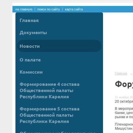
на главную
поиск по сайту
карта сайта
Главная
Документы
Новости
О палате
Комиссии
Главная
→
Фор
Формирование 4 состава
Общественной палаты
Республики Карелия
21 октября 20
20 октябр
Формирование 5 состава
В меропри
банки, це
Общественной палаты
рынки и п
Республики Карелия
Пленарно
Мишустин