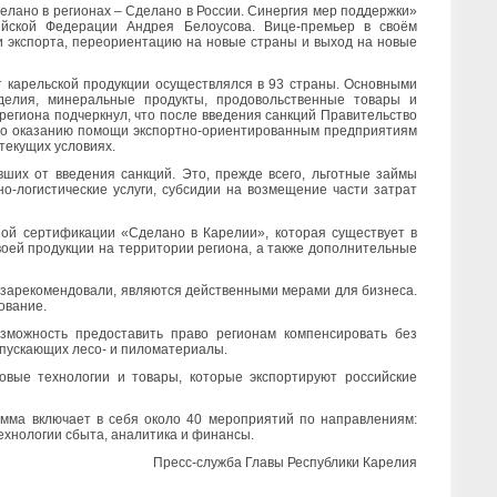
елано в регионах – Сделано в России. Синергия мер поддержки»
ийской Федерации Андрея Белоусова. Вице-премьер в своём
и экспорта, переориентацию на новые страны и выход на новые
рт карельской продукции осуществлялся в 93 страны. Основными
елия, минеральные продукты, продовольственные товары и
региона подчеркнул, что после введения санкций Правительство
 по оказанию помощи экспортно-ориентированным предприятиям
текущих условиях.
ших от введения санкций. Это, прежде всего, льготные займы
о-логистические услуги, субсидии на возмещение части затрат
ой сертификации «Сделано в Карелии», которая существует в
воей продукции на территории региона, а также дополнительные
 зарекомендовали, являются действенными мерами для бизнеса.
ование.
зможность предоставить право регионам компенсировать без
ыпускающих лесо- и пиломатериалы.
овые технологии и товары, которые экспортируют российские
амма включает в себя около 40 мероприятий по направлениям:
ехнологии сбыта, аналитика и финансы.
Пресс-служба Главы Республики Карелия