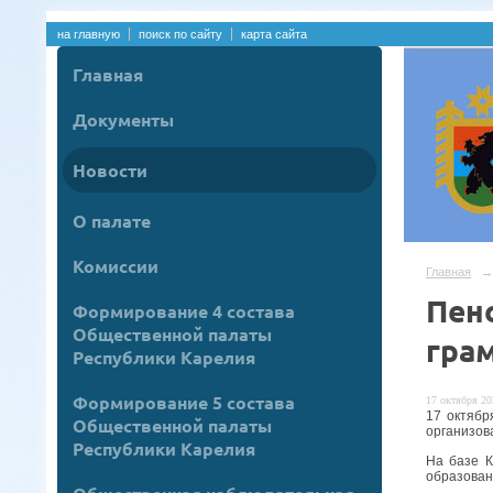
на главную
поиск по сайту
карта сайта
Главная
Документы
Новости
О палате
Комиссии
Главная
→
Пен
Формирование 4 состава
Общественной палаты
гра
Республики Карелия
Формирование 5 состава
17 октября 20
17 октябр
Общественной палаты
организов
Республики Карелия
На базе К
образован