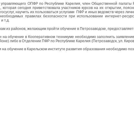
управляющего ОПФР по Республике Карелия, член Общественной палаты 
, которая сегодня приветствовала участников курсов на их открытии, пояс
госуслуг, научить их пользоваться услугами ПФР и иных ведомств через лич
необходимых правилах безопасности при использовании интернет-ресур
и т.д.
ам из районов, желающим пройти обучение в Петрозаводске, предоставляет
и на обучение в Кооперативном техникуме необходимо заполнить заявление
йоне) либо в Отделении ПФР по Республике Карелия (Петрозаводск, ул. Кирова
и на обучение в Карельском институте развития образования необходимо по