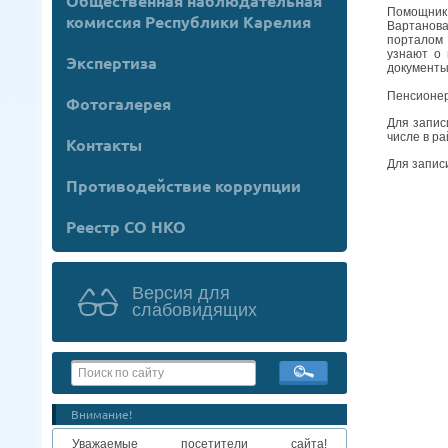
Общественная наблюдательная
Помощник 
комиссия Республики Карелия
Вартанова
порталом 
узнают о 
Экспертиза
документы 
Пенсионер
Фотогалерея
Для запис
числе в ра
Контакты
Для запис
Противодействие коррупции
Реестр СО НКО
Версия для
слабовидящих
Внимание!
Уважаемые посетители сайта!