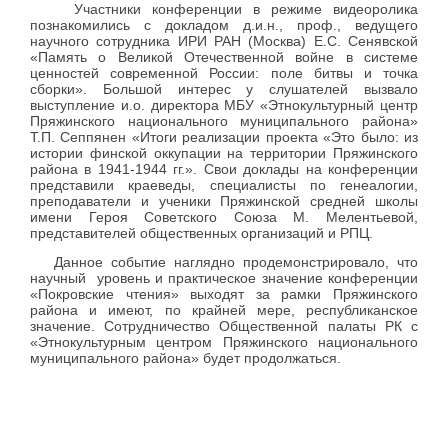
Участники конференции в режиме видеоролика
познакомились с докладом д.и.н., проф., ведущего
научного сотрудника ИРИ РАН (Москва) Е.С. Сенявской
«Память о Великой Отечественной войне в системе
ценностей современной России: поле битвы и точка
сборки». Большой интерес у слушателей вызвало
выступление и.о. директора
МБУ «Этнокультурный центр
Пряжинского национального муниципального района»
Т.П. Сеппянен «
Итоги реализации проекта «Это было: из
истории финской оккупации на территории Пряжинского
района в 1941-1944 гг.»
. Свои доклады на конференции
представили краеведы, специалисты по генеалогии,
преподаватели и ученики Пряжинской средней школы
имени Героя Советского Союза М. Мелентьевой,
представителей общественных организаций и РПЦ.
Данное событие наглядно продемонстрировало, что
научный уровень и практическое значение конференции
«Покровские чтения» выходят за рамки Пряжинского
района и имеют, по крайней мере, республиканское
значение. Сотрудничество Общественной палаты РК с
«Этнокультурным центром Пряжинского национального
муниципального района» будет продолжаться.