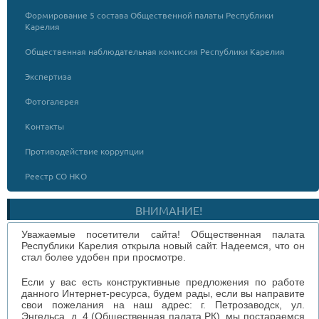
Формирование 5 состава Общественной палаты Республики
Карелия
Общественная наблюдательная комиссия Республики Карелия
Экспертиза
Фотогалерея
Контакты
Противодействие коррупции
Реестр СО НКО
ВНИМАНИЕ!
Уважаемые посетители сайта! Общественная палата
Республики Карелия открыла новый сайт. Надеемся, что он
стал более удобен при просмотре.
Если у вас есть конструктивные предложения по работе
данного Интернет-ресурса, будем рады, если вы направите
свои пожелания на наш адрес: г. Петрозаводск, ул.
Энгельса, д. 4 (Общественная палата РК), мы постараемся