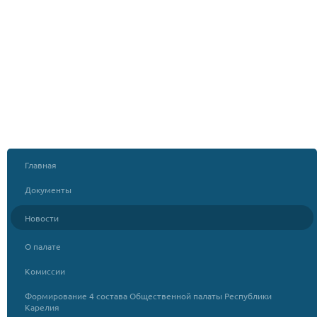
Главная
Документы
Новости
О палате
Комиссии
Формирование 4 состава Общественной палаты Республики
Карелия