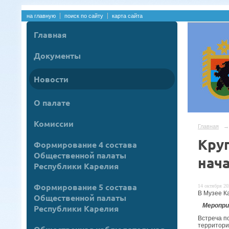
на главную
поиск по сайту
карта сайта
Главная
Документы
Новости
О палате
Комиссии
Главная
→
Кру
Формирование 4 состава
Общественной палаты
нач
Республики Карелия
Формирование 5 состава
14 октября 20
В Музее К
Общественной палаты
Мероприя
Республики Карелия
Встреча п
территори