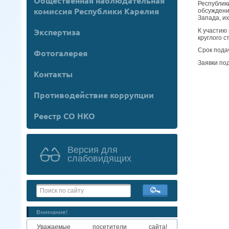
Общественная наблюдательная
Республик
комиссия Республики Карелия
обсуждени
Запада, и
Экспертиза
К участию
круглого 
Срок подач
Фотогалерея
Заявки по
Контакты
Противодействие коррупции
Реестр СО НКО
Версия для
слабовидящих
Внимание!
Уважаемые посетители сайта!