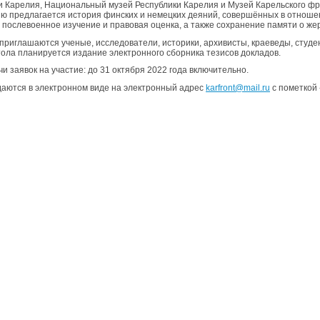
и Карелия, Национальный музей Республики Карелия и Музей Карельского фр
ю предлагается история финских и немецких деяний, совершённых в отноше
х послевоенное изучение и правовая оценка, а также сохранение памяти о же
 приглашаются ученые, исследователи, историки, архивисты, краеведы, студ
стола планируется издание электронного сборника тезисов докладов.
и заявок на участие: до 31 октября 2022 года включительно.
даются в электронном виде на электронный адрес
karfront@mail.ru
с пометкой 