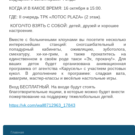
КОГДА И В КАКОЕ ВРЕМЯ: 16 октября в 15:00.
ГДЕ: II очередь ТРК «ЛОТОС PLAZA» (2 этаж).
КОГО/ЧТО ВЗЯТЬ С СОБОЙ: детей, друзей и хорошее
настроение.
Вместе с больничными клоунами вы посетите несколько
интереснейших станций: сногсшибательный и
попадурный кабинеты, оживляцию, зуботолога,
смехатуру, хи-хи-грим, а также прокатитесь на
единственном в своём роде такси «Эх, прокачу!». Для
ваших деток будет организована анимационная
программа от агентства «Карусель» с участием ростовых
кукол. В дополнение к программе: сладкая вата,
аквагрим, мастер-классы и весёлые настольные игры.
Вход БЕСПЛАТНЫЙ. На входе будут стоять
благотворительные ящики, в которые можно будет внести
пожертвование на поддержку тяжелобольных детей.
https://vk.com/wall8712963_17843
Главная